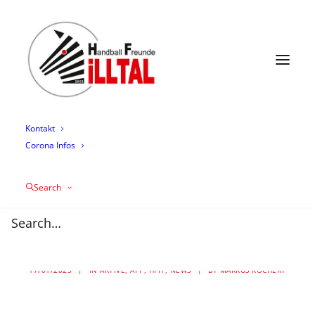
News
Termine
Mannschaften
Trainingszeiten
Mediathek
Über uns
Sponsoring
Kontakt
Corona Infos
Zebras verpflichten
Search
Dominik Aatz zur
neuen Saison
17/01/2025
|
IN
AKTIVE
,
APP
,
HFI1
,
NEWS
|
BY
MARKUS KOCHERT