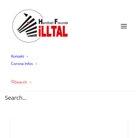
News
Termine
Mannschaften
Trainingszeiten
Mediathek
Über uns
Sponsoring
Kontakt
Corona Infos
Search