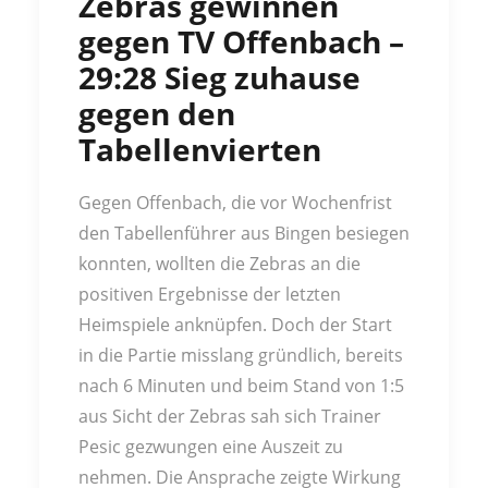
Zebras gewinnen
gegen TV Offenbach –
29:28 Sieg zuhause
gegen den
Tabellenvierten
Gegen Offenbach, die vor Wochenfrist
den Tabellenführer aus Bingen besiegen
konnten, wollten die Zebras an die
positiven Ergebnisse der letzten
Heimspiele anknüpfen. Doch der Start
in die Partie misslang gründlich, bereits
nach 6 Minuten und beim Stand von 1:5
aus Sicht der Zebras sah sich Trainer
Pesic gezwungen eine Auszeit zu
nehmen. Die Ansprache zeigte Wirkung