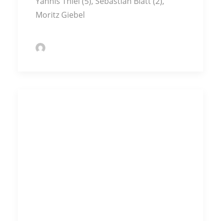
Yannis Thiel (5), Sebastian Blatt (2),
Moritz Giebel
by Markus Kochert