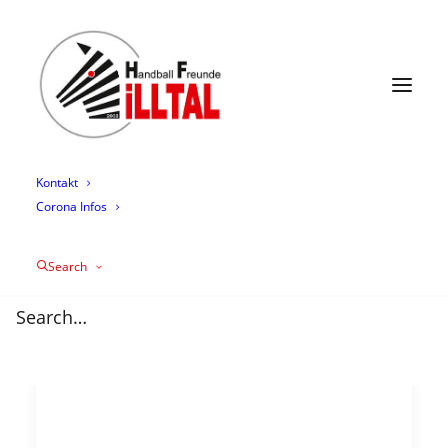
News
Termine
Mannschaften
Trainingszeiten
Mediathek
Über uns
Sponsoring
Kontakt
Corona Infos
Search