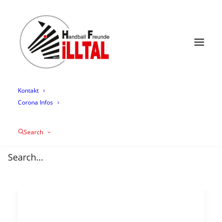
News
Termine
Mannschaften
Trainingszeiten
Mediathek
Über uns
Sponsoring
Kontakt
Corona Infos
Search