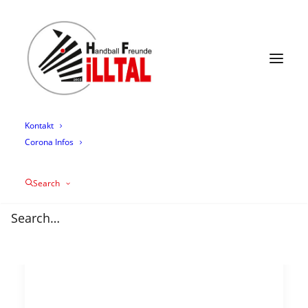
News
Termine
Mannschaften
Trainingszeiten
Mediathek
Über uns
Sponsoring
Kontakt
Corona Infos
Search