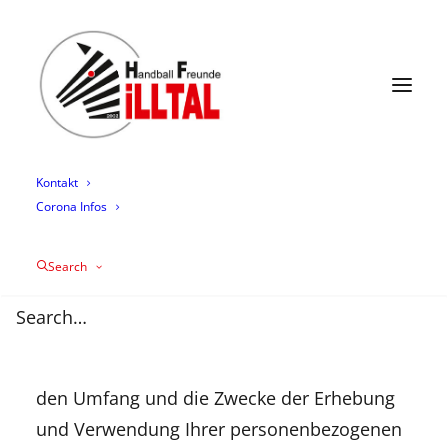
News
Termine
Mannschaften
Trainingszeiten
Mediathek
Über uns
Sponsoring
Kontakt
Corona Infos
Datenschutzerklärung
Search
Allgemeine Hinweise
Nachfolgend möchten wir Sie über die Art,
den Umfang und die Zwecke der Erhebung
und Verwendung Ihrer personenbezogenen