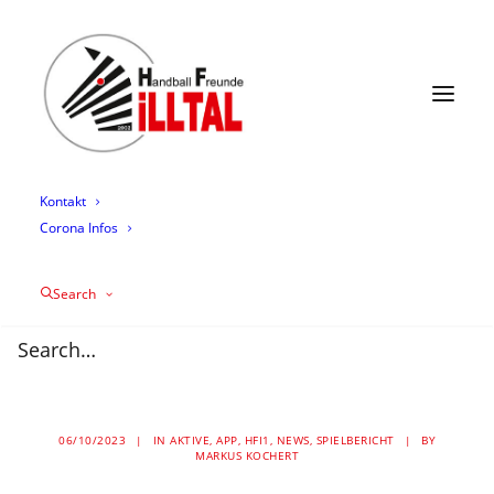
News
Termine
Mannschaften
Trainingszeiten
Mediathek
Über uns
Sponsoring
Kontakt
Corona Infos
Zebras gewinnen
drittes Spiel in Folge –
Search
29:30 Auswärtssieg in
Mülheim
06/10/2023
|
IN
AKTIVE
,
APP
,
HFI1
,
NEWS
,
SPIELBERICHT
|
BY
MARKUS KOCHERT