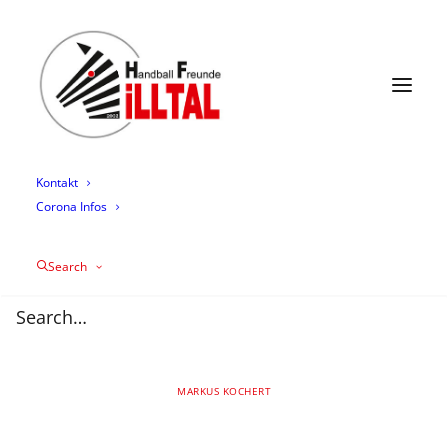
News
Termine
Mannschaften
Trainingszeiten
Mediathek
Über uns
Sponsoring
Kontakt
Corona Infos
Zebras besiegen
Search
auswärts den TV
Merchweiler im Derby
03/03/2026
|
IN
AKTIVE
,
APP
,
HFI2
,
NEWS
,
SPIELBERICHT
|
BY
MARKUS KOCHERT