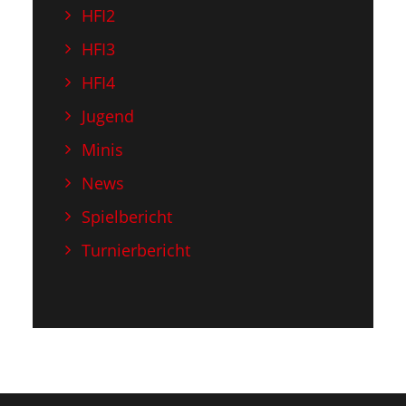
HFI2
HFI3
HFI4
Jugend
Minis
News
Spielbericht
Turnierbericht