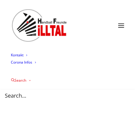
News
Termine
Mannschaften
Trainingszeiten
Mediathek
Über uns
Sponsoring
Kontakt
Corona Infos
Teamvorstellung HF
Search
Illtal 1
27/08/2024
|
IN
AKTIVE
,
APP
,
HFI1
,
NEWS
,
SPIELBERICHT
|
BY
MARKUS KOCHERT