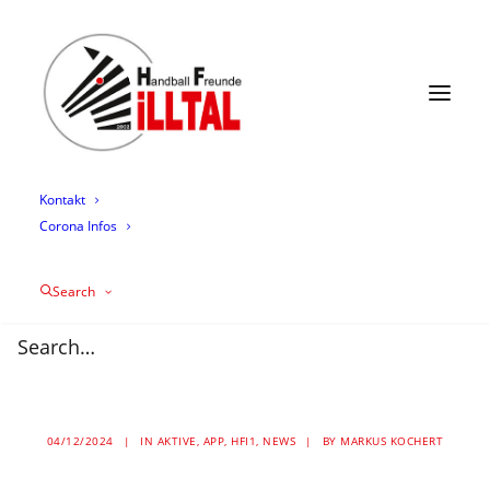
News
Termine
Mannschaften
Trainingszeiten
Mediathek
Über uns
Sponsoring
Kontakt
Corona Infos
Illtaler Zebras planen
Search
die neue Runde mit
Steffen Ecker als
Headcoach
04/12/2024
|
IN
AKTIVE
,
APP
,
HFI1
,
NEWS
|
BY
MARKUS KOCHERT