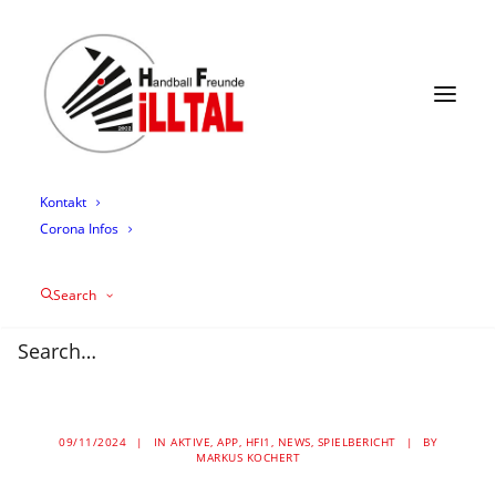
News
Termine
Mannschaften
Trainingszeiten
Mediathek
Über uns
Sponsoring
Kontakt
Corona Infos
Illtaler Zebras mit
wichtigem Heimsieg
Search
34:29 gegen
Südpfalztiger
09/11/2024
|
IN
AKTIVE
,
APP
,
HFI1
,
NEWS
,
SPIELBERICHT
|
BY
MARKUS KOCHERT