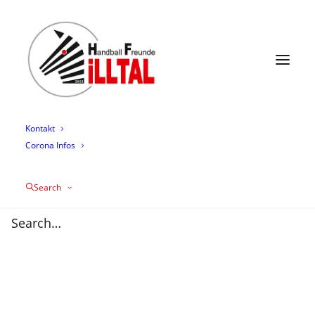
News
Termine
Mannschaften
Trainingszeiten
Mediathek
Über uns
Sponsoring
Kontakt
Corona Infos
Search
HFI Fan-Bus
25/03/2025
|
IN
AKTIVE
,
APP
,
HFI1
,
NEWS
,
SPIELBERICHT
|
BY
MARKUS KOCHERT