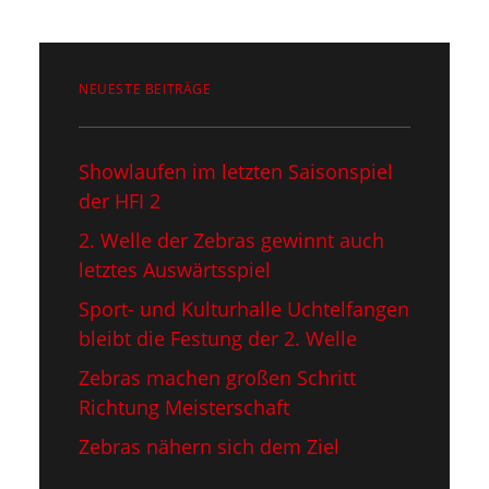
NEUESTE BEITRÄGE
Showlaufen im letzten Saisonspiel​
der HFI 2
2. Welle der Zebras gewinnt auch
letztes Auswärtsspiel
Sport- und Kulturhalle Uchtelfangen
bleibt die Festung der 2. Welle
Zebras machen großen Schritt
Richtung Meisterschaft
Zebras nähern sich dem Ziel