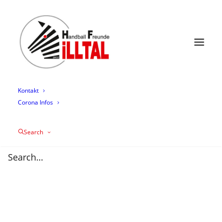
News
Termine
Mannschaften
Trainingszeiten
Mediathek
Über uns
Sponsoring
Kontakt
Corona Infos
Search
Halbzeitbericht 4.
Welle
27/12/2018
|
IN
AKTIVE
,
HFI4
,
NEWS
|
BY
ESTHER FELDMANN