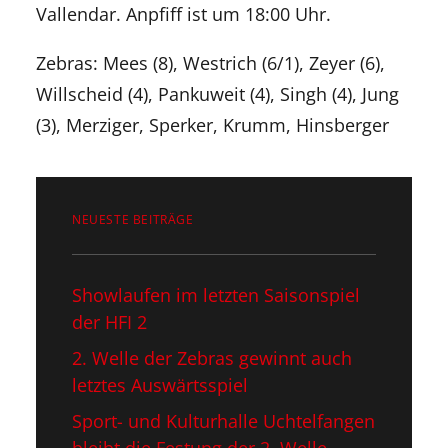
Vallendar. Anpfiff ist um 18:00 Uhr.
Zebras: Mees (8), Westrich (6/1), Zeyer (6),
Willscheid (4), Pankuweit (4), Singh (4), Jung
(3), Merziger, Sperker, Krumm, Hinsberger
NEUESTE BEITRÄGE
Showlaufen im letzten Saisonspiel​
der HFI 2
2. Welle der Zebras gewinnt auch
letztes Auswärtsspiel
Sport- und Kulturhalle Uchtelfangen