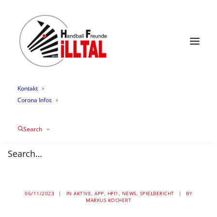
News
Termine
Mannschaften
Trainingszeiten
Mediathek
Über uns
Sponsoring
Kontakt
Corona Infos
Zebras kämpfen
Drachen nieder – 35:33
Search
Sieg gegen die HSG
Worms
06/11/2023
|
IN
AKTIVE
,
APP
,
HFI1
,
NEWS
,
SPIELBERICHT
|
BY
MARKUS KOCHERT