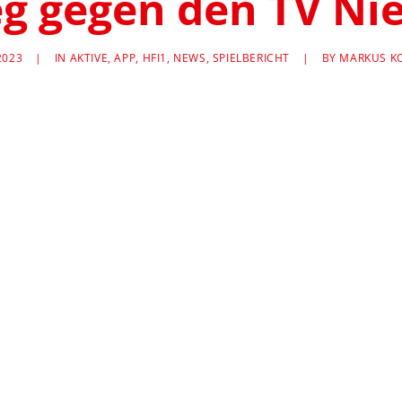
ieg gegen den TV Ni
2023
|
IN
AKTIVE
,
APP
,
HFI1
,
NEWS
,
SPIELBERICHT
|
BY
MARKUS K