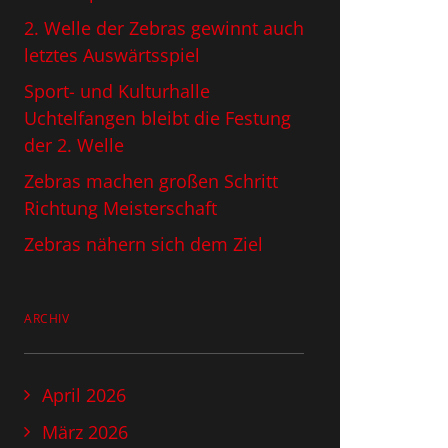
2. Welle der Zebras gewinnt auch
letztes Auswärtsspiel
Sport- und Kulturhalle
Uchtelfangen bleibt die Festung
der 2. Welle
Zebras machen großen Schritt
Richtung Meisterschaft
Zebras nähern sich dem Ziel
ARCHIV
April 2026
März 2026