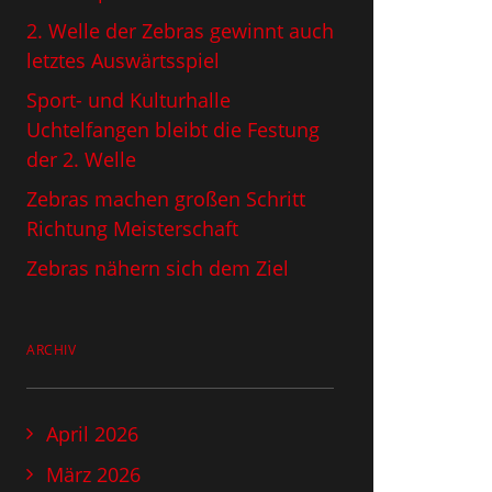
2. Welle der Zebras gewinnt auch
letztes Auswärtsspiel
Sport- und Kulturhalle
Uchtelfangen bleibt die Festung
der 2. Welle
Zebras machen großen Schritt
Richtung Meisterschaft
Zebras nähern sich dem Ziel
ARCHIV
April 2026
März 2026