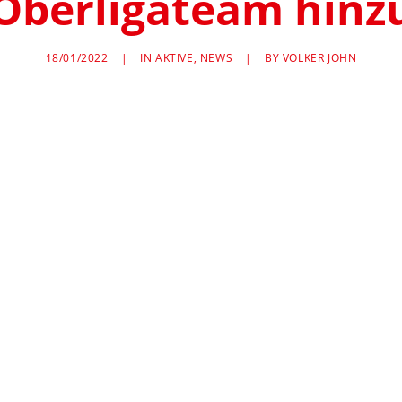
Oberligateam hinz
18/01/2022
|
IN
AKTIVE
,
NEWS
|
BY
VOLKER JOHN