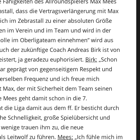
ie Fähigkeiten des Allroundspielers Max Mees
stall, dass die Vertragsverlängerung mit Max
sich im Zebrastall zu einer absoluten Größe
hen im Verein und im Team und wird in der
lle im Oberligateam einnehmen“ wird aus
Auch der zukünftige Coach Andreas Birk ist von
stert, ja geradezu euphorisiert.
Birk:
„Schon
war geprägt von gegenseitigem Respekt und
derselben Frequenz und ich freue mich
t Max, der mit Sicherheit dem Team seinen
e Mees geht damit schon in die 7.
 die Liga damit aus dem ff. Er besticht durch
e Schnelligkeit, große Spielübersicht und
 wenige trauen ihm zu, die neue
ls Leitwolf zu führen.
Mees:
„Ich fühle mich im